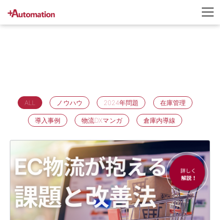
ALL
ノウハウ
2024年問題
在庫管理
導入事例
物流DXマンガ
倉庫内導線