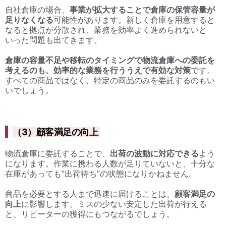
自社倉庫の場合、
事業が拡大することで倉庫の保管容量が
足りなくなる
可能性があります。新しく倉庫を用意すると
なると拠点が分散され、業務を効率よく進められないと
いった問題も出てきます。
倉庫の容量不足や移転のタイミングで物流倉庫への委託を
考えるのも、効率的な業務を行ううえで有効な対策
です。
すべての商品ではなく、特定の商品のみを委託するのもい
いでしょう。
（3）顧客満足の向上
物流倉庫に委託することで、
出荷の波動に対応できる
よう
になります。作業に携わる人数が足りていないと、十分な
在庫があっても”出荷待ち”の状態になりかねません。
商品を必要とする人まで迅速に届けることは、
顧客満足の
向上
に影響します。ミスの少ない安定した出荷が行える
と、リピーターの獲得にもつながるでしょう。