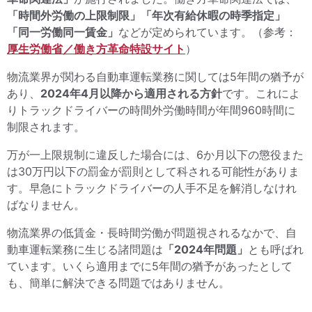
「時間外労働の上限制限」「年次有給休暇の時季指定」
「同一労働同一賃金」
などが定められています。（参考：
厚生労働省／働き方革命特設サイト
）
物流業界が関わる自動車運転業務に関しては5年間の猶予が
あり、
2024年4月以降から適用される方針
です。これによ
りトラックドライバーの時間外労働時間が年間960時間に
制限されます。
万が一上限規制に違反した場合には、6か⽉以下の懲役また
は30万円以下の罰⾦が罰則として科される可能性がありま
す。早急にトラックドライバーの人手不足を解消しなけれ
ばなりません。
物流業界の低賃金・長時間労働が問題視されるなかで、自
動車運転業務に生じる諸問題は
「2024年問題」
とも呼ばれ
ています。いくら適用までに5年間の猶予があったとして
も、簡単に解決できる問題ではありません。